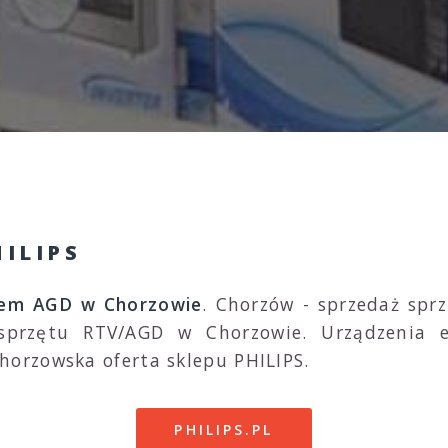
ILIPS
tem AGD w Chorzowie
. Chorzów - sprzedaż sprz
rzętu RTV/AGD w Chorzowie. Urządzenia el
orzowska oferta sklepu PHILIPS.
PHILIPS.PL