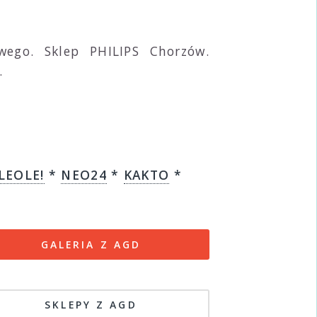
wego. Sklep PHILIPS Chorzów.
.
LEOLE!
*
NEO24
*
KAKTO
*
GALERIA Z AGD
SKLEPY Z AGD