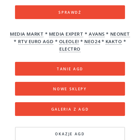
SPRAWDŹ
MEDIA MARKT
*
MEDIA EXPERT
*
AVANS
*
NEONET
*
RTV EURO AGD
*
OLEOLE!
*
NEO24
*
KAKTO
*
ELECTRO
TANIE AGD
NOWE SKLEPY
GALERIA Z AGD
OKAZJE AGD